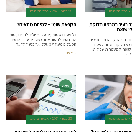
כתב מקומונט
26 במרץ 2021
כתב מקומונט
וער בעיר במבצע חלוקת
הקפאת שומן – למי זה מתאים?
לי שואה
כל פעם כששומעים על טיפולים להסרת שומן,
ישר נוטים לחשוב שהם מיועדים עבור אנשים
נות ובני הנוער הכפר-סבאיים
הסובלים מעודף משקל. אך בניגוד לדעת
בצע חלוקת הגדות לפסח
 שואה ולמשפחות שכולות.
קרא עוד ←
ילה
עסקים
כתב מקומונט
25 במרץ 2021
אביעד ברטוב
פויי חרסינה לשיניים?
למה אתם חייבים לפנות לשירותיה