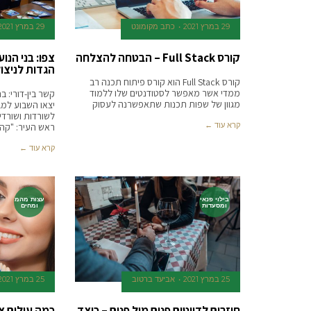
29 במרץ 2021
כתב מקומונט
29 במרץ 2021
קורס Full Stack – הבטחה להצלחה
צפו: בני הנ
הגדות לניצו
קורס Full Stack הוא קורס פיתוח תכנה רב
ממדי אשר מאפשר לסטודנטים שלו ללמוד
קשר בין-דורי: ב
מגוון של שפות תכנות שתאפשרנה לעסוק
יצאו השבוע למ
לשורדות ושורדי
קרא עוד ←
ראש העיר: "קה
קרא עוד ←
בילוי פנאי
עצות מהמ
ומסעדות
ומחים
25 במרץ 2021
אביעד ברטוב
25 במרץ 2021
חוזרים לדייטים פנים מול פנים – כיצד
כמה עולים צי