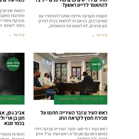
להתאפר לדייט ראשון?
רפואת שיניים 
פתרונות משקמים
תקופת הקורונה אילצה אותנו להתמודד עם
טכניקת ציפויי ה
קשיים רבים, בין אם זה להישאר בבית לפרקי
ביותר לשיפור הח
זמן ארוכים, לא לפגוש את המשפחה,
קרא עוד ←
קרא עוד ←
בילוי פנאי
חדשות
ומסעדות
23 במרץ 2021
כתב מקומונט
21 במרץ 2021
ראש העיר וגזבר העירייה חתמו על
אביב גפן, א
מכירת חמץ לקראת החג
חנן בן ארי ו
בכפר סבא
ראש העיר רפי סער וגזבר העירייה צביקה דוידי
נפגשו היום עם סגן ומ"מ ראש העיר עו"ד איתן
הזמרות והזמרים
צנעני, יו"ר המועצה