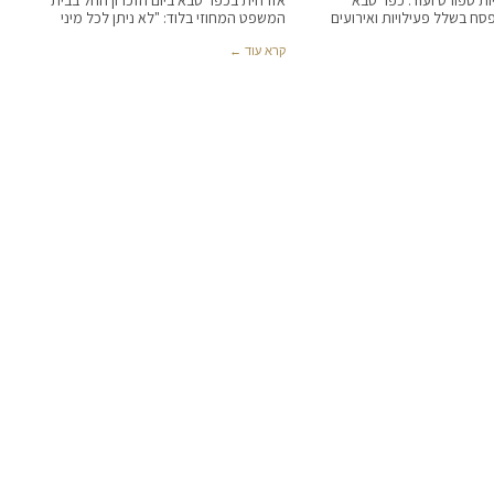
ות ספורט ועוד: כפר סבא
אזרחית בכפר סבא ביום הזכרון החל בבית
סח בשלל פעילויות ואירועים
המשפט המחוזי בלוד: "לא ניתן לכל מיני
קרא עוד ←