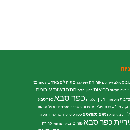
יות
ובוס
אור ירוק
בית חולים מאיר
בני
אולם אירועים
אושילנד
בית ספר
התחדשות עירונית
בריאות
ר
בעלי מקצוע
הריון ולידה
כפר סבא
חינוך
כפר סבא
נדבות
חופשה
כלכלה
וקה
מד"א
מטרופולין
מסעדות
משטרה
משטרת ישראל
נגישות
"ן
נשים
סטודנטים
ניצולי שואה
ספורט
סרטן השד
עזרה ראשונה
ריית כפר סבא
פורים
קהילה
צביקה צרפתי