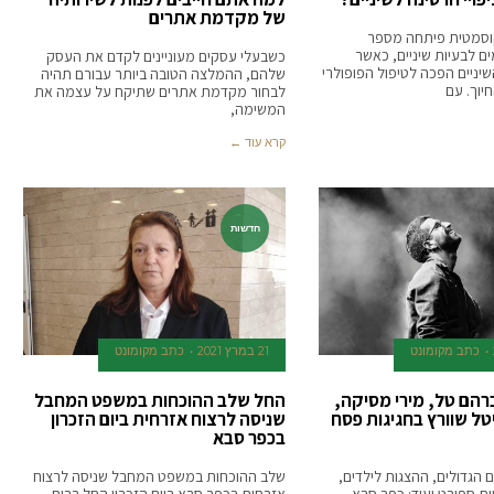
של מקדמת אתרים
קוסמטית פיתחה מספר
 לבעיות שיניים, כאשר
כשבעלי עסקים מעוניינים לקדם את העסק
שיניים הפכה לטיפול הפופולרי
שלהם, ההמלצה הטובה ביותר עבורם תהיה
יוך. עם
לבחור מקדמת אתרים שתיקח על עצמה את
המשימה,
קרא עוד ←
חדשות
כתב מקומונט
21 במרץ 2021
כתב מקומונט
ברהם טל, מירי מסיקה,
החל שלב ההוכחות במשפט המחבל
ליטל שוורץ בחגיגות פסח
שניסה לרצוח אזרחית ביום הזכרון
בכפר סבא
 הגדולים, ההצגות לילדים,
שלב ההוכחות במשפט המחבל שניסה לרצוח