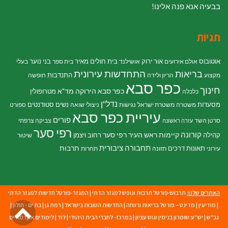
בבעיה אנא פנה אלינו!
תגיות
אוטובוס
אור ירוק
בית חולים מאיר
בני נוער
אולם אירועים
אושילנד
בית ספר
בעלי
התחדשות עירונית
בריאות
התנדבות
מקצוע
הריון ולידה
חופשה
כפר סבא
חינוך
כפר סבא הירוקה
מד"א
מטרופולין
כלכלה
נדל"ן
מסעדות
נשים
סטודנטים
משטרה
משטרת ישראל
נגישות
ניצולי שואה
ספורט
עיריית כפר סבא
פורים
סרטן השד
צביקה צרפתי
עזרה ראשונה
רפי סער
קורונה
קיימות
ראש העיר רפי סער
קהילה
רחוב ויצמן
שיטור
תחבורה ציבורית
תרבות
תאונות דרכים
עירוני
תזונה
תחרות
האתרים שלנו:
תרבוש-פורטל תרבות ונופש למגזר הדתי
|
המגזר-פורטל חדשות למגזר הדתי
גל
|
מודיעין
|
מדינט – פורטל בריאות ורווחה
|
החדשות הטובות בישראל
|
רמת גן
|
בת ים - חולון
|
גב"ש
|
יש''ע:שומרון בנימין וגוש עציון
|
במרכז- לחברי הבית היהודי
|
לוד
|
לימודים אקדמאיים