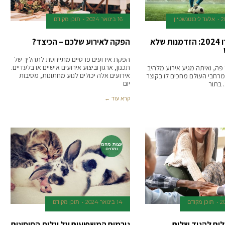
אלעד ליכנטנשטיין
16 בינואר 2024
תוכן מקודם
כרטיסים ליורו 2024: הזדמנות שלא
הפקה לאירוע שלכם – הכיצד?
הפקת אירועים פרטיים מתייחסת לתהליך של
תכנון, ארגון וביצוע אירועים אישיים או בלעדיים.
20 כבר פה, ואיתה מגיע אירוע מלהיב
אירועים אלה יכולים לנוע מחתונות, מסיבות
מרחבי העולם מחכים לו בקוצר
יום
קרא עוד ←
עצות מהמ
ומחים
תוכן מקודם
14 בינואר 2024
תוכן מקודם
ולים להגיד שלום
גורמים המשפיעים על עלות החיסונים