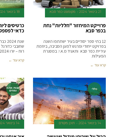
21 בינואר 2024
‫מקומונט כפר סבא
18 בינואר 2024
פרוייקט המיחזור "חלליות" נחת
בכפר סבא
כדאי לפספס
12 בתי ספר יסודיים בעיר ישתתפו השנה
שנת 24
בפרויקט ייחודי ומרגש למען הסביבה, ביוזמת
שחובבי כדורגל 
עיריית כפר סבא ותאגיד מ.א.י. במסגרת
רוח – יורו 2024. בתור
הפעילות
קרא עוד ←
קרא עוד ←
עצות מהמ
כללי
ומחים
14 בינואר 2024
תוכן מקודם
14 בינואר 2024
הכול על שירותי מידול שנעשה
איך אנחנו יכ