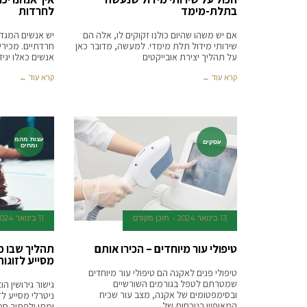
בתלת-מימד
לחרדות
אם יש משהו שהיום כולנו זקוקים לו, אלה הם
יש אנשים המגד
שירותי מידול תלת מימדי. למעשה, מדובר כאן
חרדתיים. מכיר
על תהליך יצירת אובייקטים
אנשים כאלו יגיד
קרא עוד ←
קרא עוד ←
עצות מהמ
עסקים
ומחים
13 בינואר 2024
תוכן מקודם
11 בינואר 2024
טיפולי עור מיוחדים – הכירו אותם
תהליך שבו מ
מסייע לזוגות
טיפולי פנים לאקנה הם טיפולי עור מיוחדים
שמטרתם לטפל בגורמים השורשיים
גישור גירושין ה
ובסימפטומים של אקנה, מצב עור שכיח
ניטרלי מסייע ל
המאופיין בנוכחות של
ומתן ולפתור סכס