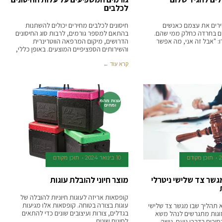
לכלבים
ירים את עצמם כאנשים
חיסונים לכלבים מחירים יכולים להשתנות
ים בחרדה כחלק ממי שהם.
בהתאם למספר גורמים, לרבות סוג החיסונים
ו: "אבל זה אני, מה אפשר
הדרושים, מיקום המרפאה הווטרינרית
והשירותים הספציפיים המוצעים. באופן כללי,
קרא עוד ←
עצות מהמ
ומחים
תוכן מקודם
10 בינואר 2024
תוכן מקודם
גשר צד שלישי ניטרלי
מוצר חיוני להובלת עוגות
קופסאות אריזה לעוגות חיוניות להובלה של
עוגות בצורה בטוחה. קופסאות אלו מגיעות
וא תהליך שבו מגשר צד שלישי
בגדלים, צורות ועיצובים שונים כדי להתאים
זוגות מתגרשים לנהל משא
לסוגים שונים
וכים בדרכי נועם. גישה