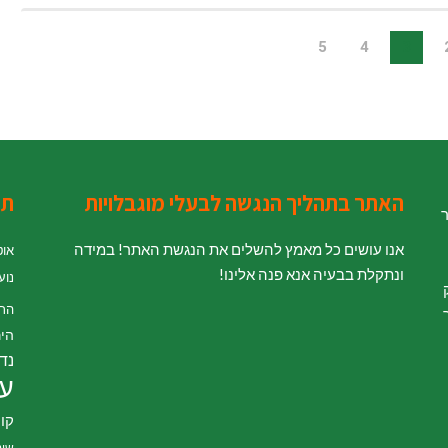
5
4
3
האתר בתהליך הנגשה לבעלי מוגבלויות
תג
ר
אנו עושים כל מאמץ להשלים את הנגשת האתר! במידה
אוט
ונתקלת בבעיה אנא פנה אלינו!
נוע
' לחוק
הת
היר
נדל
עי
קור
שיט