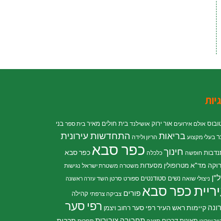
יות
ובוס
אור ירוק
בית חולים מאיר
בני
אולם אירועים
אושילנד
בית ספר
התחדשות עירונית
בריאות
ר
בעלי מקצוע
הריון ולידה
כפר סבא
חינוך
כפר סבא
נדבות
חופשה
כלכלה
וקה
מד"א
מטרופולין
מסעדות
משטרה
משטרת ישראל
נגישות
"ן
נשים
סטודנטים
ניצולי שואה
ספורט
סרטן השד
עזרה ראשונה
ריית כפר סבא
פורים
קהילה
צביקה צרפתי
רפי סער
ונה
קיימות
ראש העיר רפי סער
רחוב ויצמן
תחבורה ציבורית
תרבות
תאונות דרכים
ור עירוני
תזונה
תחרות